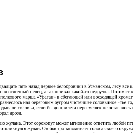
в
вадцать пять назад первые белобровики в Усманском, лесу все 
нал отличный певец, а заканчивал какой-то недоучка. Потом ста
го полкового марша «Ураган» в сбегающей или восходящей хрома
 разнеслось над береговым бугром чистейшее соловьиное «тьё-го,
аздывали соловьи, если бы до прилета пересмешек не оставалось 
орял дрозд.
аю жулана. Этот сорокопут может мгновенно ответить любой птиц
, откликнулся жулан. Он быстро запоминает голоса своего окруже