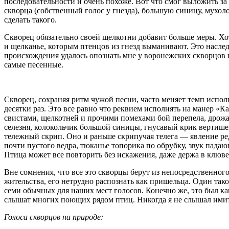
последовательности и очень похоже. Вот что смог выложить за м
скворца (собственный голос у гнезда), большую синицу, мухол
сделать такого.
Скворец обязательно своей щелкотни добавит больше меры. Хот
и щелканье, которым птенцов из гнезд выманивают. Это насле
происхождения удалось опознать мне у воронежских скворцов и
самые песенные.
Скворец, сохраняя ритм чужой песни, часто меняет темп испол
десятки раз. Это все равно что реквием исполнять на манер «К
свистами, щелкотней и прочими помехами бой перепела, дрожа
селезня, колокольчик большой синицы, гнусавый крик вертише
тележный скрип. Оно и раньше скрипучая телега — явление ред
почти пустого ведра, тюканье топорика по обрубку, звук пада
Птица может все повторить без искажения, даже держа в клюв
Вне сомнения, что все это скворцы берут из непосредственного
жительства, его нетрудно распознать как пришельца. Один тако
семи обычных для наших мест голосов. Конечно же, это был как
слышат многих поющих рядом птиц. Никогда я не слышал имита
Голоса скворцов на природе: