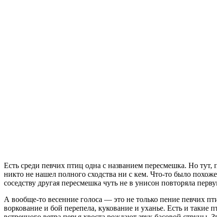
Есть среди певчих птиц одна с названием пересмешка. Но тут, 
никто не нашел полного сходства ни с кем. Что-то было похожее
соседству другая пересмешка чуть не в унисон повторяла перв
А вообще-то весенние голоса — это не только пение певчих пт
воркование и бой перепела, кукование и уханье. Есть и такие 
встречного ветра перья хвоста рождают звук басовой струны. 