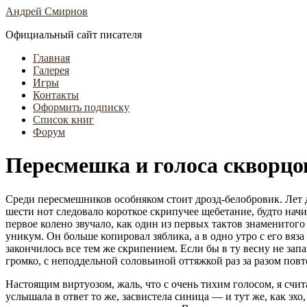
Андрей Смирнов
Официальный сайт писателя
Главная
Галерея
Игры
Контакты
Оформить подписку
Список книг
Форум
Пересмешка и голоса скворцо
Среди пересмешников особняком стоит дрозд-белобровик. Лет д
шести нот следовало короткое скрипучее щебетание, будто начи
первое колено звучало, как один из первых тактов знаменито
уникум. Он больше копировал зяблика, а в одно утро с его вяза
закончилось все тем же скрипением. Если бы в ту весну не зап
громко, с неподдельной соловьиной оттяжкой раз за разом повт
Настоящим виртуозом, жаль, что с очень тихим голосом, я счит
услышала в ответ то же, засвистела синица — и тут же, как эхо