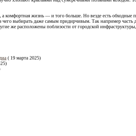
, а комфортная жизнь — и того больше. Но везде есть обходные 
з чего выбирать даже самым придирчивым. Так например часть д
ругие же расположены поблизости от городской инфраструктуры,
диа
( 19 марта 2025)
025)
)