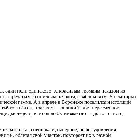
как один пели одинаково: за красивым громким началом из
ли встречаться с синичьим началом, с зябликовым. У некоторых
тической гамме. А в апреле в Воронеже поселился настоящий
 тьё-го, тьё-го», а за этим — звонкий клич пересмешки;
еще две недели, все сошло бы незаметно — до того чисто,
е: затенькала пеночка и, наверное, не без удивления
ния и, облетая свой участок, повторяет их в разной