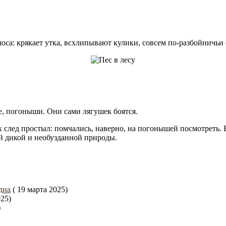
оса: крякает утка, всхлипывают кулики, совсем по-разбойничьи
, погоныши. Они сами лягушек боятся.
тех след простыл: помчались, наверно, на погонышей посмотрет
ей дикой и необузданной природы.
диа
( 19 марта 2025)
025)
)