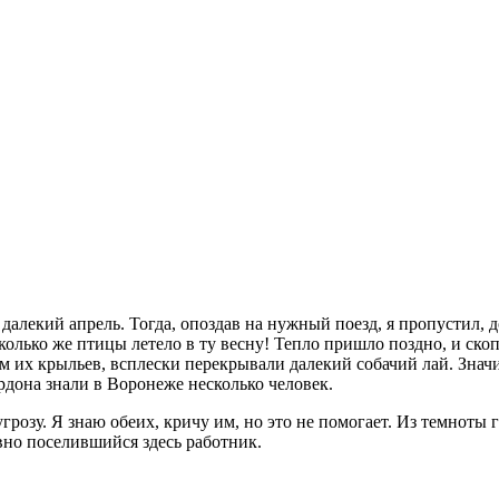
алекий апрель. Тогда, опоздав на нужный поезд, я пропустил, д
колько же птицы летело в ту весну! Тепло пришло поздно, и ско
их крыльев, всплески перекрывали далекий собачий лай. Значит,
ордона знали в Воронеже несколько человек.
и угрозу. Я знаю обеих, кричу им, но это не помогает. Из темно
вно поселившийся здесь работник.