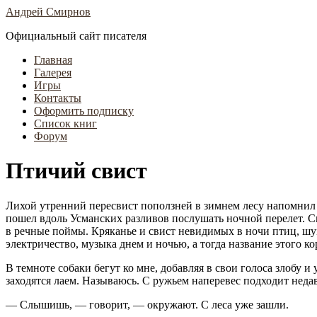
Андрей Смирнов
Официальный сайт писателя
Главная
Галерея
Игры
Контакты
Оформить подписку
Список книг
Форум
Птичий свист
Лихой утренний пересвист поползней в зимнем лесу напомнил д
пошел вдоль Усманских разливов послушать ночной перелет. С
в речные поймы. Кряканье и свист невидимых в ночи птиц, шум 
электричество, музыка днем и ночью, а тогда название этого к
В темноте собаки бегут ко мне, добавляя в свои голоса злобу 
заходятся лаем. Называюсь. С ружьем наперевес подходит неда
— Слышишь, — говорит, — окружают. С леса уже зашли.