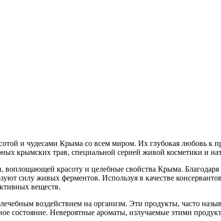
той и чудесами Крыма со всем миром. Их глубокая любовь к пр
горных крымских трав, специальной серией живой косметики и 
, воплощающей красоту и целебные свойства Крыма. Благодаря
зуют силу живых ферментов. Используя в качестве консервантов
активных веществ.
 лечебным воздействием на организм. Эти продукты, часто назы
ное состояние. Невероятные ароматы, излучаемые этими продук