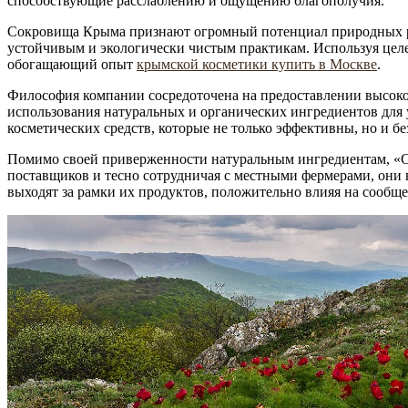
способствующие расслаблению и ощущению благополучия.
Сокровища Крыма признают огромный потенциал природных ре
устойчивым и экологически чистым практикам. Используя цел
обогащающий опыт
крымской косметики купить в Москве
.
Философия компании сосредоточена на предоставлении высоко
использования натуральных и органических ингредиентов для 
косметических средств, которые не только эффективны, но и б
Помимо своей приверженности натуральным ингредиентам, «
поставщиков и тесно сотрудничая с местными фермерами, они в
выходят за рамки их продуктов, положительно влияя на сообще